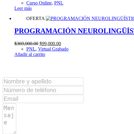
precio
precio
Curso Online
,
PNL
original
actual
Leer más
era:
es:
OFERTA
$369,000.00.
$99,000.00.
PROGRAMACIÓN NEUROLINGÜÍSTICA 
El
El
$
369,000.00
$
99,000.00
precio
precio
PNL
,
Virtual Grabado
original
actual
Añadir al carrito
era:
es:
$369,000.00.
$99,000.00.
¿Alguna consulta?