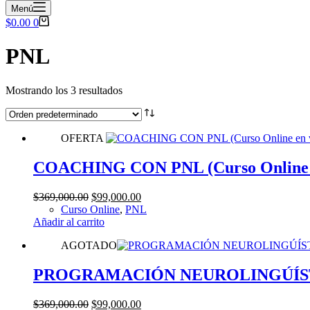
compra
Menú
Carro
$
0.00
0
de
compra
PNL
Mostrando los 3 resultados
OFERTA
COACHING CON PNL (Curso Online e
El
El
$
369,000.00
$
99,000.00
precio
precio
Curso Online
,
PNL
original
actual
Añadir al carrito
era:
es:
AGOTADO
$369,000.00.
$99,000.00.
PROGRAMACIÓN NEUROLINGÚÍSTICA 
El
El
$
369,000.00
$
99,000.00