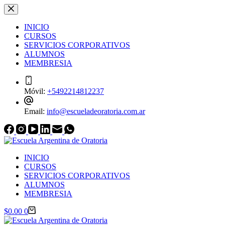
Saltar
al
contenido
INICIO
CURSOS
SERVICIOS CORPORATIVOS
ALUMNOS
MEMBRESIA
Móvil:
+5492214812237
Email:
info@escueladeoratoria.com.ar
INICIO
CURSOS
SERVICIOS CORPORATIVOS
ALUMNOS
MEMBRESIA
Carro
$
0.00
0
de