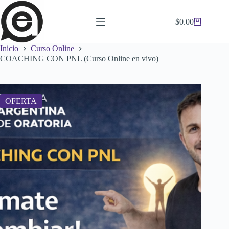
Saltar
al
$
0.00
contenido
Carro
de
compra
Inicio
Curso Online
COACHING CON PNL (Curso Online en vivo)
OFERTA