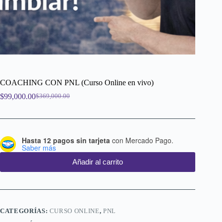
COACHING CON PNL (Curso Online en vivo)
$
99,000.00
$
369,000.00
El
El
precio
precio
original
actual
era:
es:
$369,000.00.
$99,000.00.
Hasta 12 pagos sin tarjeta
con Mercado Pago.
Saber más
Añadir al carrito
CATEGORÍAS:
CURSO ONLINE
,
PNL