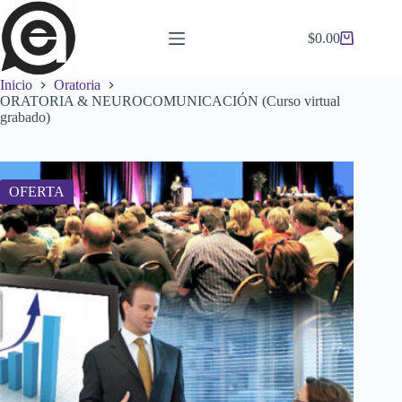
Saltar
al
$
0.00
contenido
Carro
de
compra
Inicio
Oratoria
ORATORIA & NEUROCOMUNICACIÓN (Curso virtual
grabado)
OFERTA