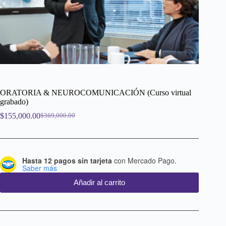
ORATORIA & NEUROCOMUNICACIÓN (Curso virtual
grabado)
$
155,000.00
$
369,000.00
El
El
precio
precio
original
actual
era:
es:
$369,000.00.
$155,000.00.
Hasta 12 pagos sin tarjeta
con Mercado Pago.
Saber más
Añadir al carrito