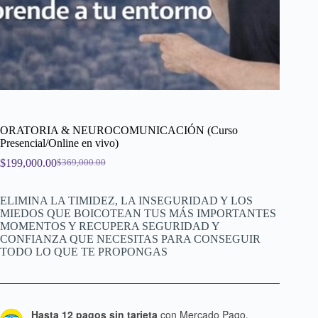
ORATORIA & NEUROCOMUNICACIÓN (Curso
Presencial/Online en vivo)
$
199,000.00
$
369,000.00
El
El
precio
precio
original
actual
ELIMINA LA TIMIDEZ, LA INSEGURIDAD Y LOS
era:
es:
MIEDOS QUE BOICOTEAN TUS MÁS IMPORTANTES
$369,000.00.
$199,000.00.
MOMENTOS Y RECUPERA SEGURIDAD Y
CONFIANZA QUE NECESITAS PARA CONSEGUIR
TODO LO QUE TE PROPONGAS
Hasta 12 pagos sin tarjeta
con Mercado Pago.