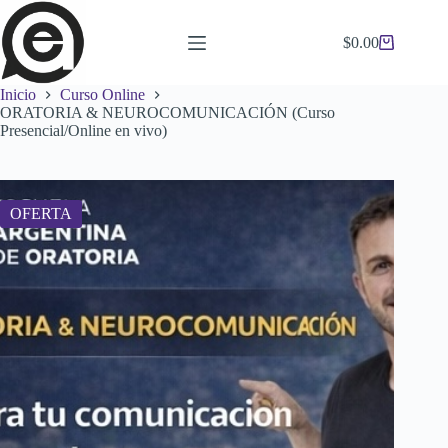
Saltar
al
$
0.00
contenido
Carro
de
compra
Inicio
Curso Online
ORATORIA & NEUROCOMUNICACIÓN (Curso
Presencial/Online en vivo)
OFERTA