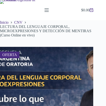
Saltar
al
$
0.00
contenido
Carro
de
compra
Inicio
CNV
LECTURA DEL LENGUAJE CORPORAL,
MICROEXPRESIONES Y DETECCIÓN DE MENTIRAS
(Curso Online en vivo)
OFERTA