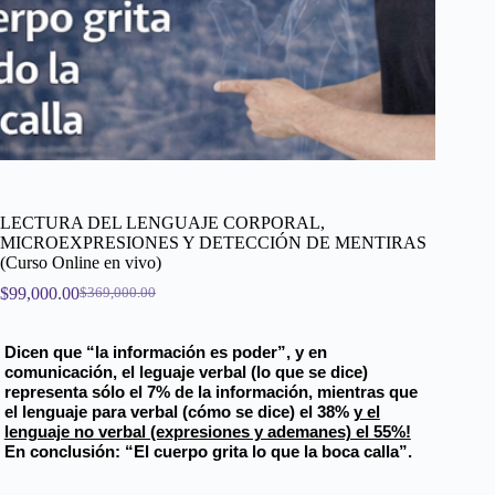
LECTURA DEL LENGUAJE CORPORAL,
MICROEXPRESIONES Y DETECCIÓN DE MENTIRAS
(Curso Online en vivo)
$
99,000.00
$
369,000.00
El
El
precio
precio
original
actual
Dicen que “la información es poder”, y en
era:
es:
comunicación, el leguaje verbal (lo que se dice)
$369,000.00.
$99,000.00.
representa sólo el 7% de la información, mientras que
el lenguaje para verbal (cómo se dice) el 38%
y el
lenguaje no verbal (expresiones y ademanes) el 55%!
En conclusión: “El cuerpo grita lo que la boca calla”.