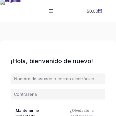
Saltar
Saltar
al
al
$
0.00
Carro
contenido
contenido
de
compra
¡Hola, bienvenido de nuevo!
Mantenerme
¿Olvidaste la