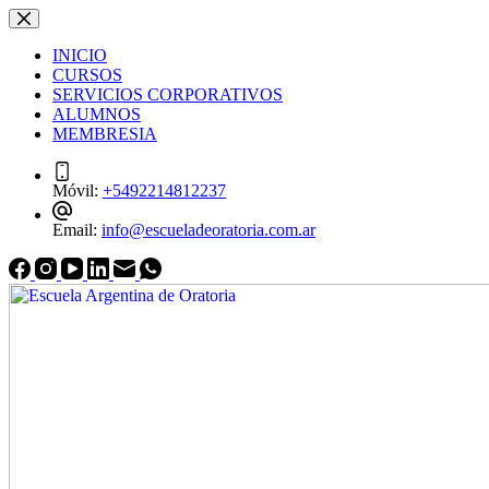
Saltar
Saltar
al
al
INICIO
contenido
contenido
CURSOS
SERVICIOS CORPORATIVOS
ALUMNOS
MEMBRESIA
Móvil:
+5492214812237
Email:
info@escueladeoratoria.com.ar