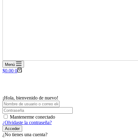
Menú
Carro
$
0.00
0
de
compra
¡Hola, bienvenido de nuevo!
Mantenerme conectado
¿Olvidaste la contraseña?
Acceder
¿No tienes una cuenta?