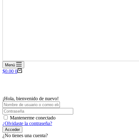
Menú
Carro
$
0.00
0
de
compra
¡Hola, bienvenido de nuevo!
Mantenerme conectado
¿Olvidaste la contraseña?
Acceder
¿No tienes una cuenta?