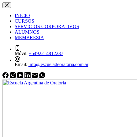
Saltar
Saltar
al
al
INICIO
contenido
contenido
CURSOS
SERVICIOS CORPORATIVOS
ALUMNOS
MEMBRESIA
Móvil:
+5492214812237
Email:
info@escueladeoratoria.com.ar