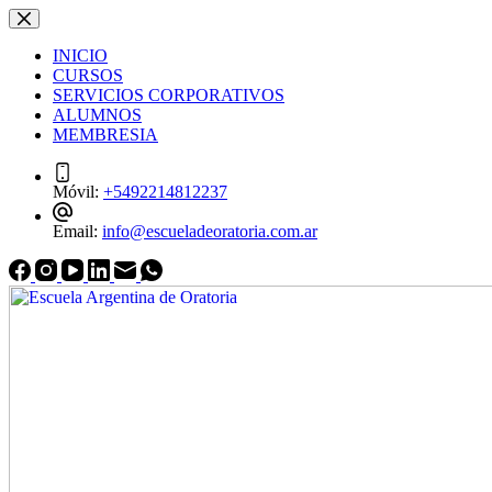
Saltar
Saltar
al
al
INICIO
contenido
contenido
CURSOS
SERVICIOS CORPORATIVOS
ALUMNOS
MEMBRESIA
Móvil:
+5492214812237
Email:
info@escueladeoratoria.com.ar