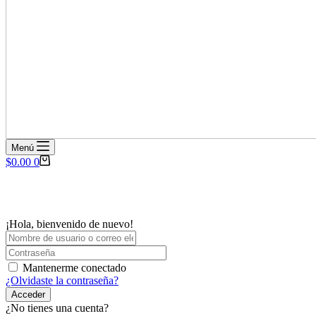
Menú
Carro
$
0.00
0
de
compra
¡Hola, bienvenido de nuevo!
Mantenerme conectado
¿Olvidaste la contraseña?
Acceder
¿No tienes una cuenta?