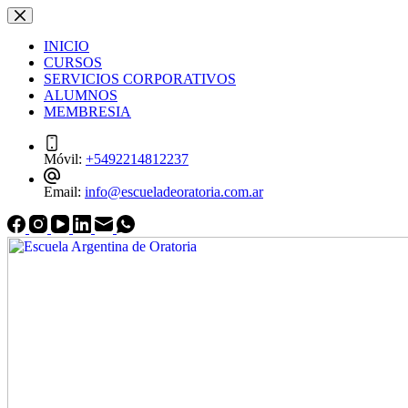
Saltar
Saltar
al
al
INICIO
contenido
contenido
CURSOS
SERVICIOS CORPORATIVOS
ALUMNOS
MEMBRESIA
Móvil:
+5492214812237
Email:
info@escueladeoratoria.com.ar