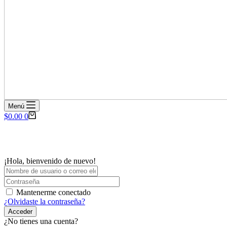
Menú
Carro
$
0.00
0
de
compra
¡Hola, bienvenido de nuevo!
Mantenerme conectado
¿Olvidaste la contraseña?
Acceder
¿No tienes una cuenta?