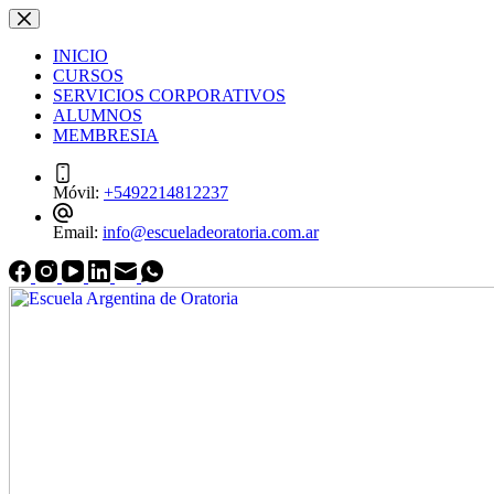
Saltar
Saltar
al
al
INICIO
contenido
contenido
CURSOS
SERVICIOS CORPORATIVOS
ALUMNOS
MEMBRESIA
Móvil:
+5492214812237
Email:
info@escueladeoratoria.com.ar