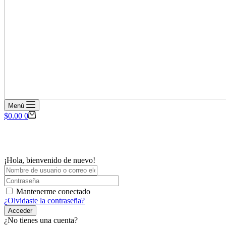
Menú
Carro
$
0.00
0
de
compra
¡Hola, bienvenido de nuevo!
Mantenerme conectado
¿Olvidaste la contraseña?
Acceder
¿No tienes una cuenta?