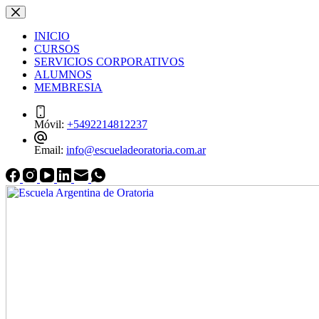
Saltar
Saltar
al
al
INICIO
contenido
contenido
CURSOS
SERVICIOS CORPORATIVOS
ALUMNOS
MEMBRESIA
Móvil:
+5492214812237
Email:
info@escueladeoratoria.com.ar