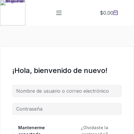
Saltar
Saltar
al
al
$
0.00
Carro
contenido
contenido
de
compra
¡Hola, bienvenido de nuevo!
Mantenerme
¿Olvidaste la