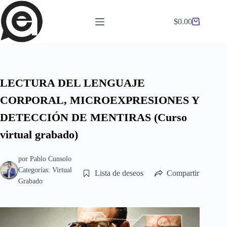
Saltar
al
$
0.00
contenido
Carro
de
compra
LECTURA DEL LENGUAJE
CORPORAL, MICROEXPRESIONES Y
DETECCIÓN DE MENTIRAS (Curso
virtual grabado)
por
Pablo Cunsolo
Categorías:
Virtual
Lista de deseos
Compartir
Grabado