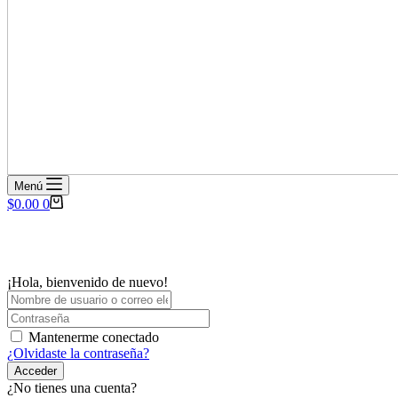
Menú
Carro
$
0.00
0
de
compra
¡Hola, bienvenido de nuevo!
Mantenerme conectado
¿Olvidaste la contraseña?
Acceder
¿No tienes una cuenta?