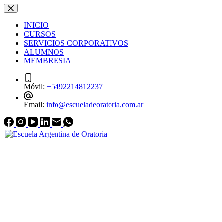
Saltar
Saltar
al
al
INICIO
contenido
contenido
CURSOS
SERVICIOS CORPORATIVOS
ALUMNOS
MEMBRESIA
Móvil:
+5492214812237
Email:
info@escueladeoratoria.com.ar