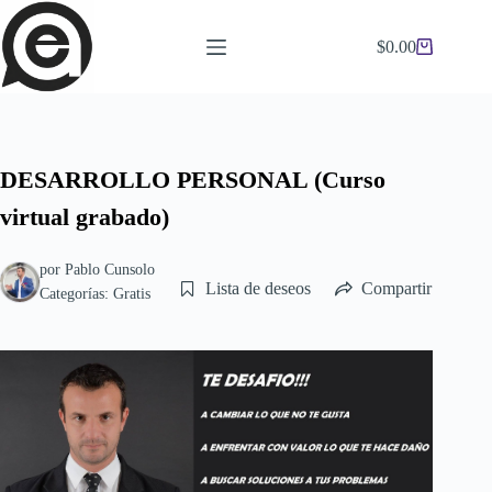
Saltar
al
$
0.00
contenido
Carro
de
compra
DESARROLLO PERSONAL (Curso
virtual grabado)
por
Pablo Cunsolo
Lista de deseos
Compartir
Categorías:
Gratis