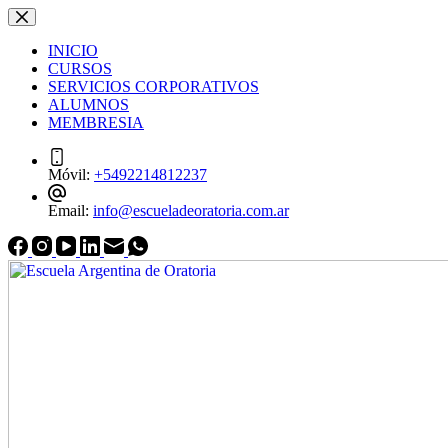
Saltar
Saltar
al
al
INICIO
contenido
contenido
CURSOS
SERVICIOS CORPORATIVOS
ALUMNOS
MEMBRESIA
Móvil:
+5492214812237
Email:
info@escueladeoratoria.com.ar