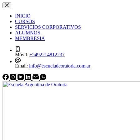
Saltar
Saltar
al
al
INICIO
contenido
contenido
CURSOS
SERVICIOS CORPORATIVOS
ALUMNOS
MEMBRESIA
Móvil:
+5492214812237
Email:
info@escueladeoratoria.com.ar