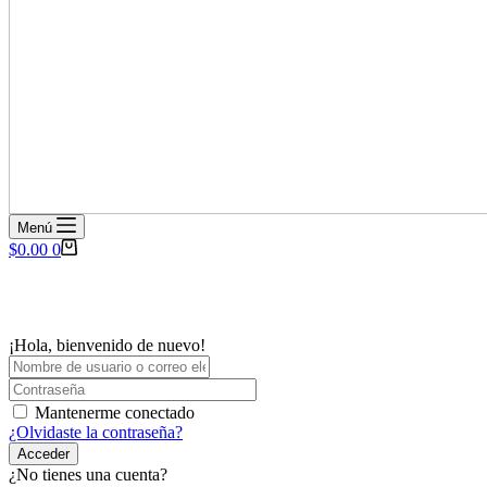
Menú
Carro
$
0.00
0
de
compra
¡Hola, bienvenido de nuevo!
Mantenerme conectado
¿Olvidaste la contraseña?
Acceder
¿No tienes una cuenta?