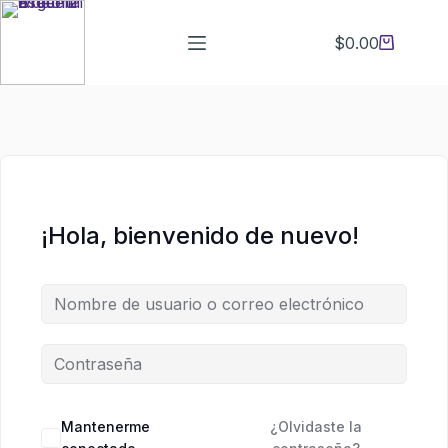
Saltar
Saltar
al
al
$
0.00
Carro
contenido
contenido
de
compra
¡Hola, bienvenido de nuevo!
Mantenerme
¿Olvidaste la