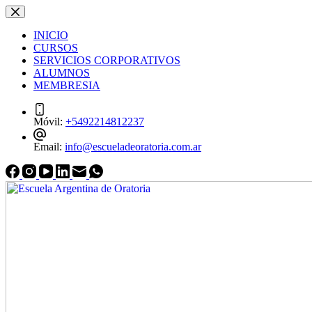
Saltar
Saltar
al
al
INICIO
contenido
contenido
CURSOS
SERVICIOS CORPORATIVOS
ALUMNOS
MEMBRESIA
Móvil:
+5492214812237
Email:
info@escueladeoratoria.com.ar