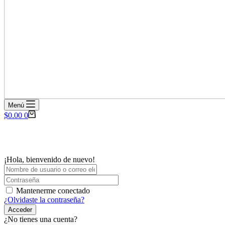
Menú
Carro
$
0.00
0
de
compra
¡Hola, bienvenido de nuevo!
Mantenerme conectado
¿Olvidaste la contraseña?
Acceder
¿No tienes una cuenta?