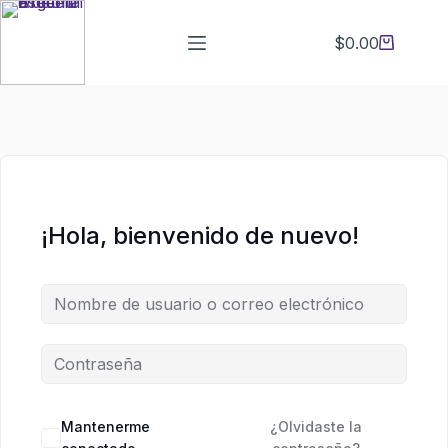
Saltar
Saltar
al
al
$
0.00
Carro
contenido
contenido
de
compra
¡Hola, bienvenido de nuevo!
Mantenerme
¿Olvidaste la