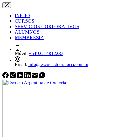
Saltar
Saltar
al
al
INICIO
contenido
contenido
CURSOS
SERVICIOS CORPORATIVOS
ALUMNOS
MEMBRESIA
Móvil:
+5492214812237
Email:
info@escueladeoratoria.com.ar