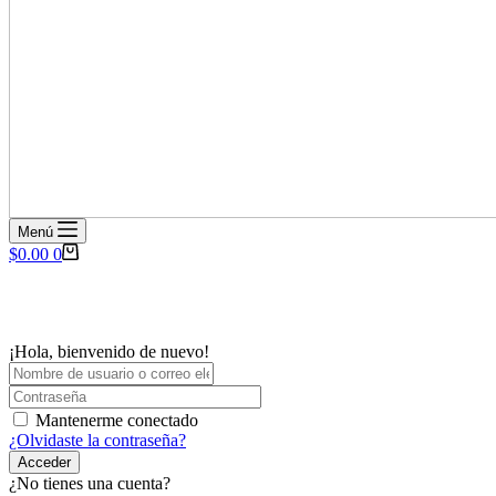
Menú
Carro
$
0.00
0
de
compra
¡Hola, bienvenido de nuevo!
Mantenerme conectado
¿Olvidaste la contraseña?
Acceder
¿No tienes una cuenta?