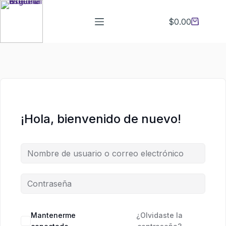
Saltar
Saltar
al
al
$
0.00
Carro
contenido
contenido
de
compra
¡Hola, bienvenido de nuevo!
Mantenerme
¿Olvidaste la