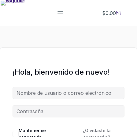
Saltar
Saltar
al
al
$
0.00
Carro
contenido
contenido
de
compra
¡Hola, bienvenido de nuevo!
Mantenerme
¿Olvidaste la